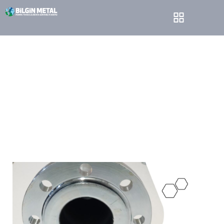
İmalat
Bilgin Metal
İmalat