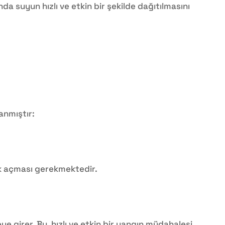
nda suyun hızlı ve etkin bir şekilde dağıtılmasını
lanmıştır:
rak açması gerekmektedir.
e girer. Bu, hızlı ve etkin bir yangın müdahalesi