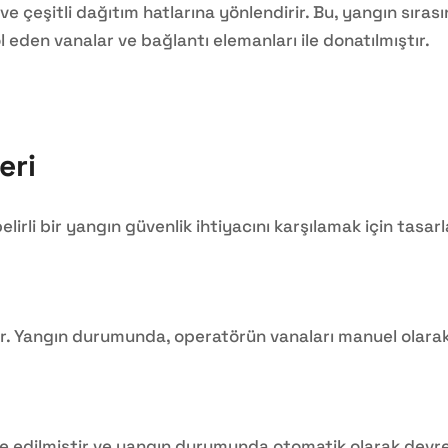
e çeşitli dağıtım hatlarına yönlendirir. Bu, yangın sırası
ol eden vanalar ve bağlantı elemanları ile donatılmıştır.
eri
belirli bir yangın güvenlik ihtiyacını karşılamak için tasar
mıştır. Yangın durumunda, operatörün vanaları manuel ola
re edilmiştir ve yangın durumunda otomatik olarak devrey