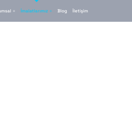
umsal
İmalatlarımız
Blog
İletişim
rleri
leri