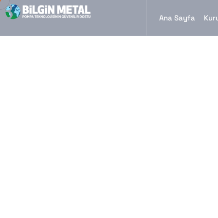
Ana Sayfa
Kur
Yangın Kollektö
Bilgin Metal
İmalat
Kollektörler
Yangın Kollektör