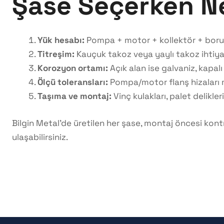
Şase Seçerken Ne
Yük hesabı:
Pompa + motor + kollektör + boru 
Titreşim:
Kauçuk takoz veya yaylı takoz ihtiya
Korozyon ortamı:
Açık alan ise galvaniz, kapal
Ölçü toleransları:
Pompa/motor flanş hizaları m
Taşıma ve montaj:
Vinç kulakları, palet delikler
Bilgin Metal’de üretilen her şase, montaj öncesi kontr
ulaşabilirsiniz.