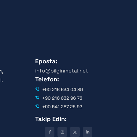
Eposta:
info@bilginmetal.net
1,
Telefon:
l,
+90 216 634 04 89
+90 216 632 96 73
+90 541 287 25 92
Takip Edin: