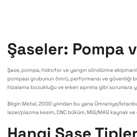
Şaseler: Pompa v
Şase, pompa, hidrofor ve yangın söndürme ekipmanların
pompası grubunun ömrü, performansı ve güvenliği büyü
hizalama bozukluğu ve erken aşınma gibi sorunlara yo
Bilgin Metal, 2000 yılından bu yana Ümraniye/İstanbul
lazer/plazma kesim, CNC büküm, MIG/MAG kaynak ve el
Hangi Şase Tipler