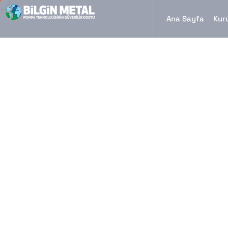
Ana Sayfa
Kur
Şaseler
Bilgin Metal
İmalat
Şaseler