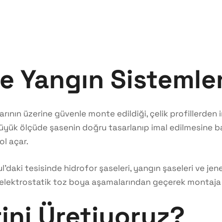
e Yangın Sistemler
ın üzerine güvenle monte edildiği, çelik profillerden ima
k ölçüde şasenin doğru tasarlanıp imal edilmesine bağlı
l açar.
’daki tesisinde hidrofor şaseleri, yangın şaseleri ve jene
ektrostatik toz boya aşamalarından geçerek montaja haz
ini Üretiyoruz?