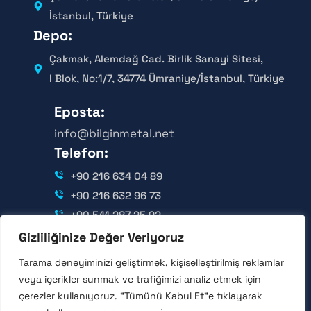
İstanbul, Türkiye
Depo:
Çakmak, Alemdağ Cad. Birlik Sanayi Sitesi,
I Blok, No:1/7, 34774 Ümraniye/İstanbul, Türkiye
Eposta:
info@bilginmetal.net
Telefon:
+90 216 634 04 89
+90 216 632 96 73
+90 541 287 25 92
Gizliliğinize Değer Veriyoruz
Takip Edin:
Tarama deneyiminizi geliştirmek, kişiselleştirilmiş reklamlar
veya içerikler sunmak ve trafiğimizi analiz etmek için
çerezler kullanıyoruz. "Tümünü Kabul Et"e tıklayarak